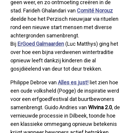
geen weer, en zo ontmoeting creëren in de
stad.
Farideh Ghalandari
van
Comité
Norouz
deelde hoe het Perzisch nieuwjaar via rituelen
rond een nieuwe start mensen met diverse
achtergronden samenbrengt.
Bij
ErGoed
Galmaarden
(Luc Matthys)
ging
het
over hoe een bijna verdwenen wintertraditie
opnieuw leeft dankzij kinderen die
al
gosjdiëelend
van deur tot deur trekken.
Philippe Debroe
van
Alles
es
just
!
l
ie
t zien hoe
een oude volksheld (
Pogge
) de inspiratie werd
voor een erfgoedfestival dat buurtbewoners
samenbrengt.
Guido Andries
van
Wivina
2.0
, de
vernieuwde processie in Dilbeek, toonde hoe
een klassieke ommegang opnieuw betekenis
krijgt wanneer bewoners actief betrokken