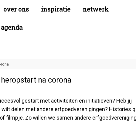
over ons
inspiratie
netwerk
agenda
orona
 heropstart na corona
esvol gestart met activiteiten en initiatieven? Heb jij
g wilt delen met andere erfgoedverenigingen? Histories g
of filmpje. Zo willen we samen andere erfgoedverenigin