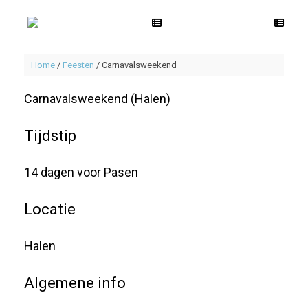
Spring
naar
de
inhoud
Home
/
Feesten
/
Carnavalsweekend
Carnavalsweekend (Halen)
Tijdstip
14 dagen voor Pasen
Locatie
Halen
Algemene info